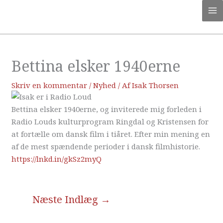
Gå
MA
til
M
indholdet
Bettina elsker 1940erne
Skriv en kommentar
/
Nyhed
/ Af
Isak Thorsen
Bettina elsker 1940erne, og inviterede mig forleden i
Radio Louds kulturprogram Ringdal og Kristensen for
at fortælle om dansk film i tiåret. Efter min mening en
af de mest spændende perioder i dansk filmhistorie.
https://lnkd.in/gkSz2myQ
Næste Indlæg
→