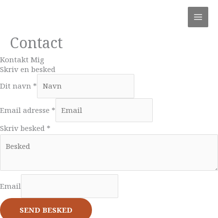
Gå
MAI
til
MEN
indholdet
Contact
Kontakt Mig
Skriv en besked
Dit navn
*
Email adresse
*
Skriv besked
*
Email
SEND BESKED